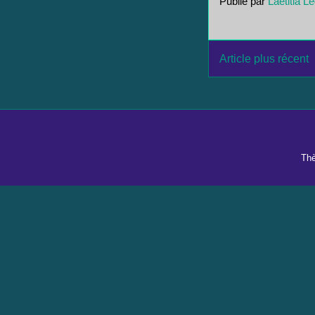
Publié par
Laetitia L
Article plus récent
Th